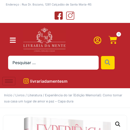
Endereço : Rua Dr. Bozano, 1281 Calçadão de Santa Maria-RS
0
livrariadamentesm
Início
/
Livros
/
Literatura
/ Experiência do lar (Edição Memorial): Como tornar
sua casa um lugar de amor e paz – Capa dura