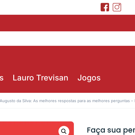
s
Lauro Trevisan
Jogos
 Augusto da Silva: As melhores respostas para as melhores perguntas – F
Faça sua per