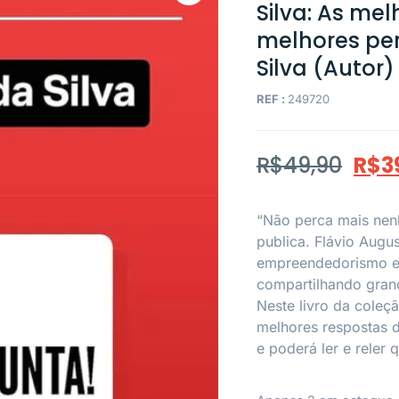
Silva: As me
melhores per
Silva (Autor)
REF :
249720
R$
49,90
R$
3
“Não perca mais nen
publica. Flávio Augu
empreendedorismo e 
compartilhando grand
Neste livro da coleçã
melhores respostas d
e poderá ler e reler 