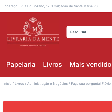
Endereço : Rua Dr. Bozano, 1281 Calçadão de Santa Maria-RS
Papelaria
Livros
Mais vendido
Início
/
Livros
/
Administração e Negócios
/ Faça sua pergunta! Flávio