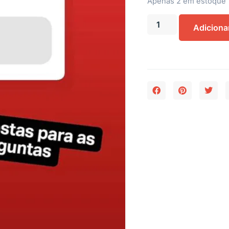
Apenas 2 em estoque
Adiciona