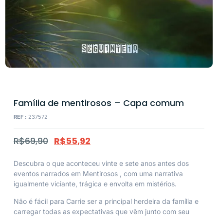
Família de mentirosos – Capa comum
REF :
237572
R$
69,90
R$
55,92
Descubra o que aconteceu vinte e sete anos antes dos
eventos narrados em
Mentirosos
, com uma narrativa
igualmente viciante, trágica e envolta em mistérios.
Não é fácil para Carrie ser a principal herdeira da família e
carregar todas as expectativas que vêm junto com seu