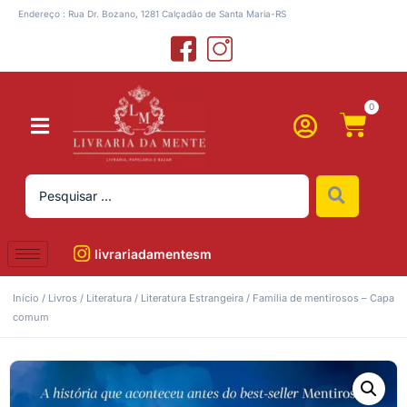
Endereço : Rua Dr. Bozano, 1281 Calçadão de Santa Maria-RS
0
livrariadamentesm
Início
/
Livros
/
Literatura
/
Literatura Estrangeira
/ Família de mentirosos – Capa
comum