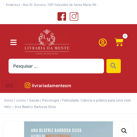
Endereço : Rua Dr. Bozano, 1281 Calçadão de Santa Maria-RS
0
livrariadamentesm
Início
/
Livros
/
Saúde
/
Psicologia
/ Felicidade: Ciência e prática para uma vida
feliz – Ana Beatriz Barbosa Silva