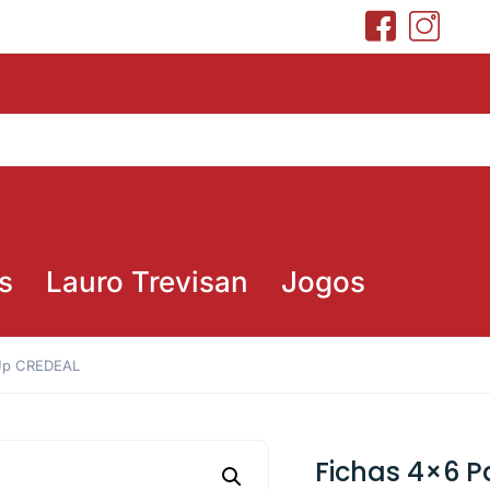
s
Lauro Trevisan
Jogos
mUp CREDEAL
Fichas 4×6 P