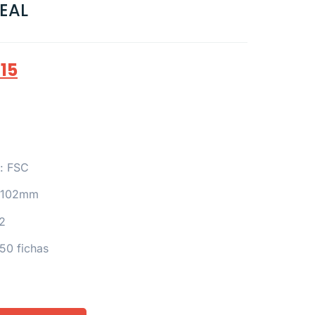
EAL
,15
o: FSC
x 102mm
2
50 fichas