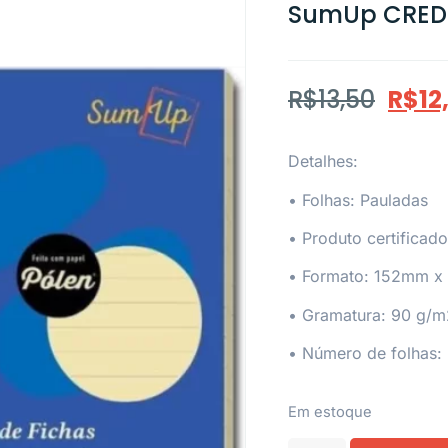
SumUp CRED
R$
13,50
R$
12
Detalhes:
• Folhas: Pauladas
• Produto certificad
• Formato: 152mm 
• Gramatura: 90 g/m
• Número de folhas: 
Em estoque