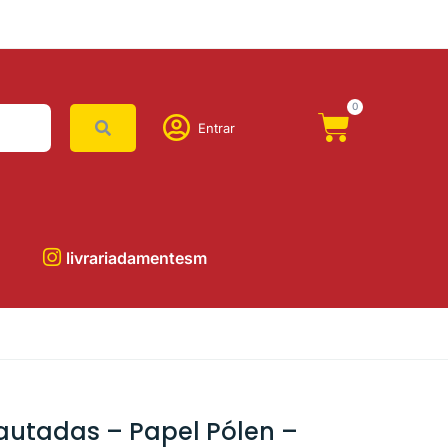
0
Entrar
livrariadamentesm
autadas – Papel Pólen –