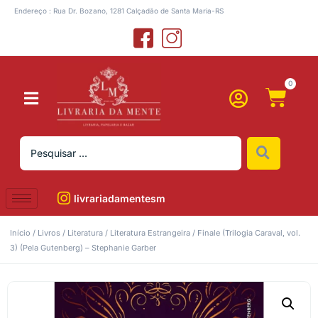
Endereço : Rua Dr. Bozano, 1281 Calçadão de Santa Maria-RS
0
livrariadamentesm
Início
/
Livros
/
Literatura
/
Literatura Estrangeira
/ Finale (Trilogia Caraval, vol.
3) (Pela Gutenberg) – Stephanie Garber