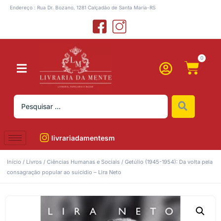
Endereço : Rua Dr. Bozano, 1281 Calçadão de Santa Maria-RS
0
livrariadamentesm
Início
/
Livros
/
Ciências Humanas e Sociais
/ Getúlio (1945-1954): Da volta pela
consagração popular ao suicídio – Lira Neto