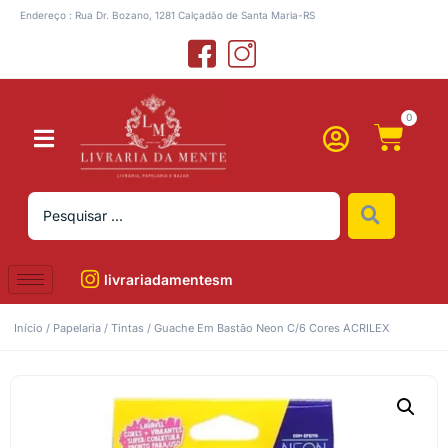
Endereço : Rua Dr. Bozano, 1281 Calçadão de Santa Maria-RS
0
livrariadamentesm
Início
/
Papelaria
/
Tintas
/ Guache Em Bastão Neon C/6 Cores ACRILEX