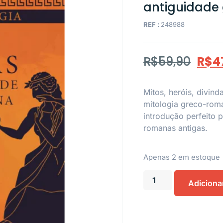
antiguidade
REF :
248988
R$
59,90
R$
4
Mitos, heróis, divin
mitologia greco-roma
introdução perfeito 
romanas antigas.
Apenas 2 em estoque
Adiciona