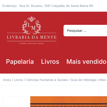
Endereço : Rua Dr. Bozano, 1281 Calçadão de Santa Maria-RS
Papelaria
Livros
Mais vendido
Início
/
Livros
/
Ciências Humanas e Sociais
/ Guia de mitologia: mito