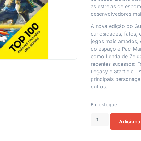
as estrelas de esport
desenvolvedores mais
A nova edição do
Gu
curiosidades, fatos, 
jogos mais amados, 
do espaço
e
Pac-Ma
como
Lenda de Zel
recentes sucessos:
F
Legacy
e
Starfield
. 
principais personag
outros.
Em estoque
Adiciona