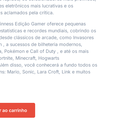
es eletrônicos mais lucrativas e os
 aclamados pela crítica.
inness Edição Gamer
oferece pequenas
estatísticas e recordes mundiais, cobrindo os
desde clássicos de arcade, como
Invasores
n
, a sucessos de bilheteria modernos,
da, Pokémon
e
Call of Duty
, e até os mais
ortnite, Minecraft, Hogwarts
Além disso, você conhecerá a fundo todos os
ens:
Mario, Sonic, Lara Croft, Link
e muitos
r ao carrinho