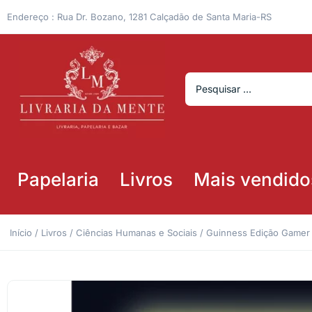
Endereço : Rua Dr. Bozano, 1281 Calçadão de Santa Maria-RS
Papelaria
Livros
Mais vendido
Início
/
Livros
/
Ciências Humanas e Sociais
/ Guinness Edição Gamer