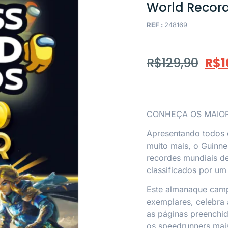
World Recor
REF :
248169
R$
129,90
R$
1
CONHEÇA OS MAIO
Apresentando todos o
muito mais, o
Guinne
recordes mundiais de
classificados por um
Este almanaque camp
exemplares, celebra
as páginas preenchid
os
speedrunners
mais