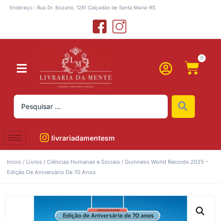
Endereço : Rua Dr. Bozano, 1281 Calçadão de Santa Maria-RS
0
livrariadamentesm
Início
/
Livros
/
Ciências Humanas e Sociais
/ Guinness World Records 2025 –
Edição De Aniversário De 70 Anos