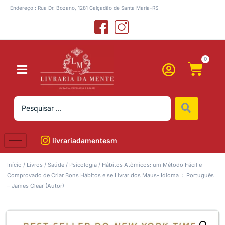
Endereço : Rua Dr. Bozano, 1281 Calçadão de Santa Maria-RS
0
livrariadamentesm
Início
/
Livros
/
Saúde
/
Psicologia
/ Hábitos Atômicos: um Método Fácil e
Comprovado de Criar Bons Hábitos e se Livrar dos Maus- Idioma ‏ : ‎ Português
– James Clear (Autor)