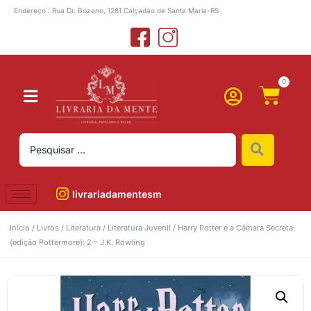
Endereço : Rua Dr. Bozano, 1281 Calçadão de Santa Maria-RS
0
livrariadamentesm
Início
/
Livros
/
Literatura
/
Literatura Juvenil
/ Harry Potter e a Câmara Secreta:
(edição Pottermore): 2 – J.K. Rowling