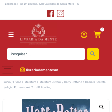
Endereço : Rua Dr. Bozano, 1281 Calçadão de Santa Maria-RS
0
livrariadamentesm
Início
/
Livros
/
Literatura
/
Literatura Juvenil
/ Harry Potter e a Câmara Secreta:
(edição Pottermore): 2 – J.K Rowling