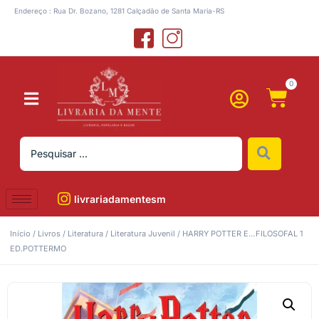
Endereço : Rua Dr. Bozano, 1281 Calçadão de Santa Maria-RS
0
livrariadamentesm
Início
/
Livros
/
Literatura
/
Literatura Juvenil
/ HARRY POTTER E…FILOSOFAL 1
ED.POTTERMO