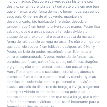
mundo mágico. Descobre sua verdadeira história e seu
destino: ser um aprendiz de feiticeiro até o dia em que terá
que enfrentar a pior força do mal, o homem que assassinou
seus pais. O menino de olhos verde, magricela e
desengonçado, tão habituado à rejeição, descobre,
também, que é um herói no universo dos magos. Potter fica
sabendo que é a única pessoa a ter sobrevivido a um
ataque do tal bruxo do mal e essa é a causa da marca em
forma de raio que ele carrega na testa. Ele não é um garoto
qualquer, ele sequer é um feiticeiro qualquer, ele é Harry
Potter, símbolo de poder, resistência e um líder natural
entre os sobrenaturais. A obra, recheada de fantasmas,
paredes que falam, caldeirões, sapos, unicórnios, dragões
e gigantes, não é, entretanto, apenas um passatempo.
Harry Potter conduz a discussões metafísicas, aborda o
eterno confronto entre o bem e o mal, evidencia algumas
mazelas da sociedade, como o preconceito, a divisão de
classes através do dinheiro e do berço, a inveja, o egoísmo,
a competitividade exacerbada, a busca pelo ideal – a
necessidade de aprender, nem que seja à força, que a vida
é feita de derrotas e vitórias e que isso é importante para a
formação básica de um adulto.