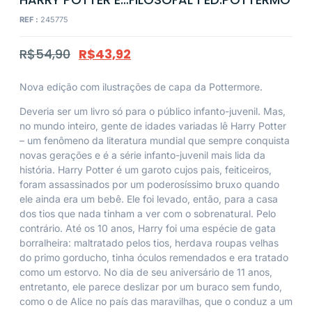
REF :
245775
R$
54,90
R$
43,92
Nova edição com ilustrações de capa da Pottermore.
Deveria ser um livro só para o público infanto-juvenil. Mas,
no mundo inteiro, gente de idades variadas lê Harry Potter
– um fenômeno da literatura mundial que sempre conquista
novas gerações e é a série infanto-juvenil mais lida da
história. Harry Potter é um garoto cujos pais, feiticeiros,
foram assassinados por um poderosíssimo bruxo quando
ele ainda era um bebê. Ele foi levado, então, para a casa
dos tios que nada tinham a ver com o sobrenatural. Pelo
contrário. Até os 10 anos, Harry foi uma espécie de gata
borralheira: maltratado pelos tios, herdava roupas velhas
do primo gorducho, tinha óculos remendados e era tratado
como um estorvo. No dia de seu aniversário de 11 anos,
entretanto, ele parece deslizar por um buraco sem fundo,
como o de Alice no país das maravilhas, que o conduz a um