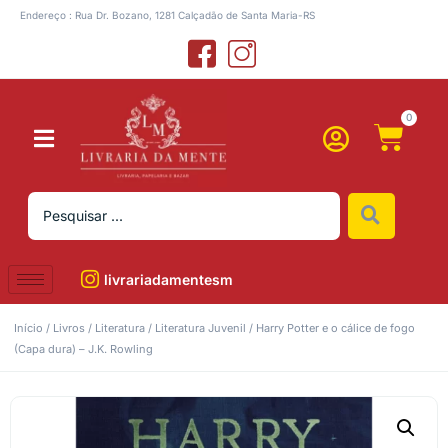
Endereço : Rua Dr. Bozano, 1281 Calçadão de Santa Maria-RS
0
livrariadamentesm
Início
/
Livros
/
Literatura
/
Literatura Juvenil
/ Harry Potter e o cálice de fogo
(Capa dura) – J.K. Rowling