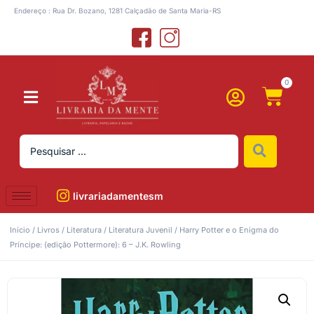
Endereço : Rua Dr. Bozano, 1281 Calçadão de Santa Maria-RS
0
livrariadamentesm
Início
/
Livros
/
Literatura
/
Literatura Juvenil
/ Harry Potter e o Enigma do
Príncipe: (edição Pottermore): 6 – J.K. Rowling