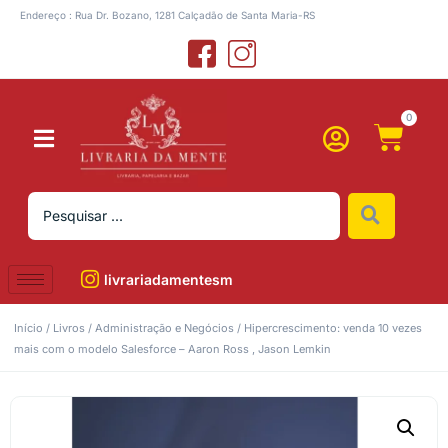
Endereço : Rua Dr. Bozano, 1281 Calçadão de Santa Maria-RS
0
livrariadamentesm
Início
/
Livros
/
Administração e Negócios
/ Hipercrescimento: venda 10 vezes
mais com o modelo Salesforce – Aaron Ross , Jason Lemkin