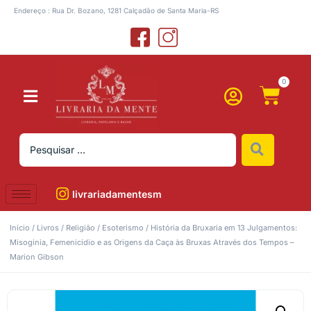
Endereço : Rua Dr. Bozano, 1281 Calçadão de Santa Maria-RS
0
livrariadamentesm
Início
/
Livros
/
Religião
/
Esoterismo
/ História da Bruxaria em 13 Julgamentos:
Misoginia, Femenicídio e as Origens da Caça às Bruxas Através dos Tempos –
Marion Gibson