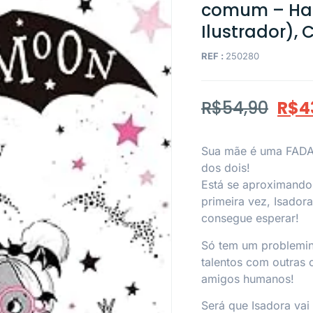
comum – Harr
Ilustrador),
REF :
250280
R$
54,90
R$
4
Sua mãe é uma FADA 
dos dois!
Está se aproximando 
primeira vez, Isadora
consegue esperar!
Só tem um problemin
talentos com outras 
amigos humanos!
Será que Isadora vai