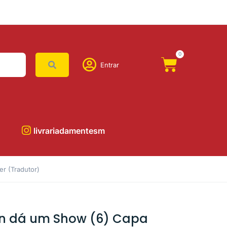
0
Entrar
livrariadamentesm
r (Tradutor)
n dá um Show (6) Capa