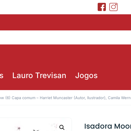
s
Lauro Trevisan
Jogos
 (6) Capa comum – Harriet Muncaster (Autor, Ilustrador), Camila Werne
Isadora Moo