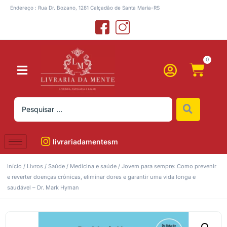
Endereço : Rua Dr. Bozano, 1281 Calçadão de Santa Maria-RS
0
livrariadamentesm
Início
/
Livros
/
Saúde
/
Medicina e saúde
/ Jovem para sempre: Como prevenir
e reverter doenças crônicas, eliminar dores e garantir uma vida longa e
saudável – Dr. Mark Hyman