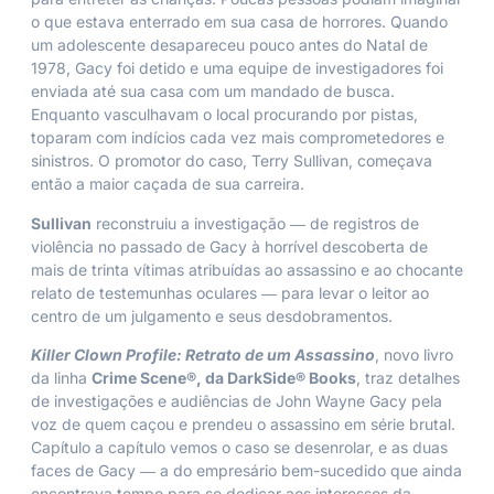
o que estava enterrado em sua casa de horrores. Quando
um adolescente desapareceu pouco antes do Natal de
1978, Gacy foi detido e uma equipe de investigadores foi
enviada até sua casa com um mandado de busca.
Enquanto vasculhavam o local procurando por pistas,
toparam com indícios cada vez mais comprometedores e
sinistros. O promotor do caso, Terry Sullivan, começava
então a maior caçada de sua carreira.
Sullivan
reconstruiu a investigação ― de registros de
violência no passado de Gacy à horrível descoberta de
mais de trinta vítimas atribuídas ao assassino e ao chocante
relato de testemunhas oculares ― para levar o leitor ao
centro de um julgamento e seus desdobramentos.
Killer Clown Profile: Retrato de um Assassino
, novo livro
da linha
Crime Scene®, da DarkSide® Books
, traz detalhes
de investigações e audiências de John Wayne Gacy pela
voz de quem caçou e prendeu o assassino em série brutal.
Capítulo a capítulo vemos o caso se desenrolar, e as duas
faces de Gacy ― a do empresário bem-sucedido que ainda
encontrava tempo para se dedicar aos interesses da