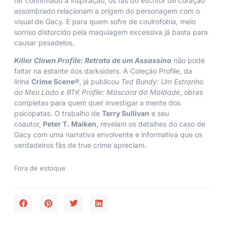
ter confirmado a inspiração, os fãs do escritor de coração
assombrado relacionam a origem do personagem com o
visual de Gacy. E para quem sofre de coulrofobia, meio
sorriso distorcido pela maquiagem excessiva já basta para
causar pesadelos.
Killer Clown Profile: Retrato de um Assassino
não pode
faltar na estante dos darksiders. A Coleção Profile, da
linha
Crime Scene®
, já publicou
Ted Bundy: Um Estranho
ao Meu Lado e BTK Profile: Máscara da Maldade
, obras
completas para quem quer investigar a mente dos
psicopatas. O trabalho de
Terry Sullivan
e seu
coautor,
Peter T. Maiken
, revelam os detalhes do caso de
Gacy com uma narrativa envolvente e informativa que os
verdadeiros fãs de true crime apreciam.
Fora de estoque