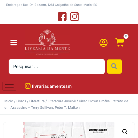
Endereço : Rua Dr. Bozano, 1281 Calçadão de Santa Maria-RS
0
livrariadamentesm
Início
/
Livros
/
Literatura
/
Literatura Juvenil
/ Killer Clown Profile: Retrato de
um Assassino – Terry Sullivan, Peter T. Maiken