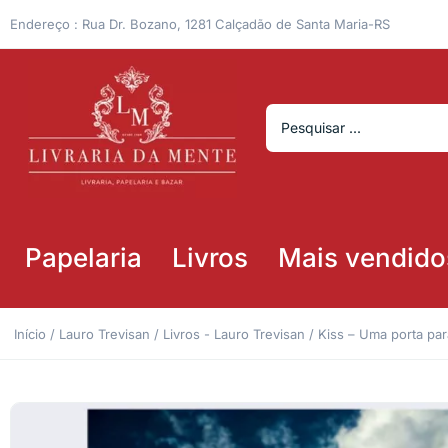
Endereço : Rua Dr. Bozano, 1281 Calçadão de Santa Maria-RS
Papelaria
Livros
Mais vendido
Início
/
Lauro Trevisan
/
Livros - Lauro Trevisan
/ Kiss – Uma porta p