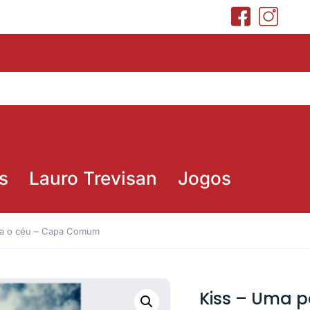
s
Lauro Trevisan
Jogos
ara o céu – Capa Comum
Kiss – Uma p