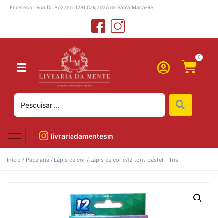
Endereço : Rua Dr. Bozano, 1281 Calçadão de Santa Maria-RS
0
livrariadamentesm
Início
/
Papelaria
/
Lápis de cor
/ Lápis de cor c/12 tons pastel – Tris