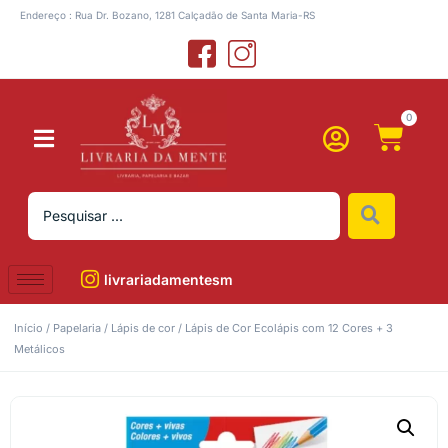
Endereço : Rua Dr. Bozano, 1281 Calçadão de Santa Maria-RS
0
livrariadamentesm
Início
/
Papelaria
/
Lápis de cor
/ Lápis de Cor Ecolápis com 12 Cores + 3
Metálicos