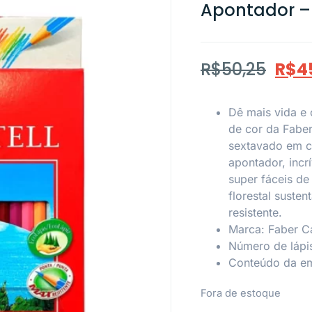
Apontador – 
R$
50,25
R$
4
Dê mais vida e 
de cor da Faber
sextavado em c
apontador, incr
super fáceis d
florestal suste
resistente.
Marca: Faber Ca
Número de lápi
Conteúdo da em
Fora de estoque