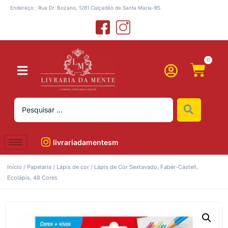
Endereço : Rua Dr. Bozano, 1281 Calçadão de Santa Maria-RS
0
livrariadamentesm
Início
/
Papelaria
/
Lápis de cor
/ Lápis de Cor Sextavado, Faber-Castell,
Ecolápis, 48 Cores