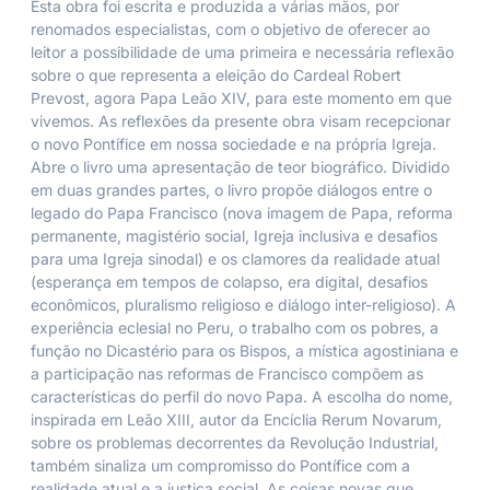
Esta obra foi escrita e produzida a várias mãos, por
renomados especialistas, com o objetivo de oferecer ao
leitor a possibilidade de uma primeira e necessária reflexão
sobre o que representa a eleição do Cardeal Robert
Prevost, agora Papa Leão XIV, para este momento em que
vivemos. As reflexões da presente obra visam recepcionar
o novo Pontífice em nossa sociedade e na própria Igreja.
Abre o livro uma apresentação de teor biográfico. Dividido
em duas grandes partes, o livro propõe diálogos entre o
legado do Papa Francisco (nova imagem de Papa, reforma
permanente, magistério social, Igreja inclusiva e desafios
para uma Igreja sinodal) e os clamores da realidade atual
(esperança em tempos de colapso, era digital, desafios
econômicos, pluralismo religioso e diálogo inter-religioso). A
experiência eclesial no Peru, o trabalho com os pobres, a
função no Dicastério para os Bispos, a mística agostiniana e
a participação nas reformas de Francisco compõem as
características do perfil do novo Papa. A escolha do nome,
inspirada em Leão XIII, autor da Encíclia Rerum Novarum,
sobre os problemas decorrentes da Revolução Industrial,
também sinaliza um compromisso do Pontífice com a
realidade atual e a justiça social. As coisas novas que