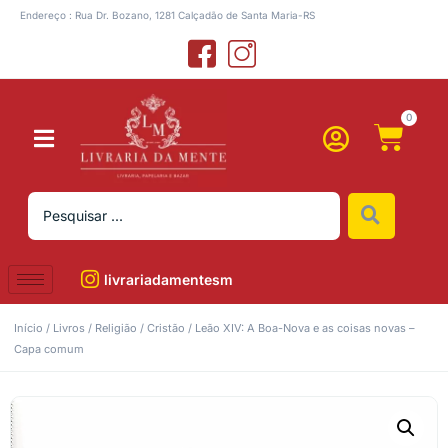
Endereço : Rua Dr. Bozano, 1281 Calçadão de Santa Maria-RS
0
livrariadamentesm
Início
/
Livros
/
Religião
/
Cristão
/ Leão XIV: A Boa-Nova e as coisas novas –
Capa comum