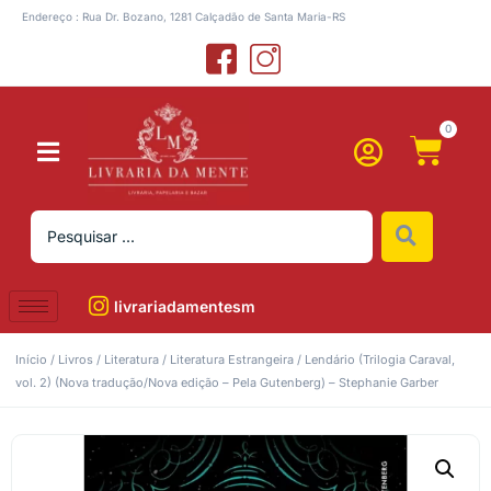
Endereço : Rua Dr. Bozano, 1281 Calçadão de Santa Maria-RS
0
livrariadamentesm
Início
/
Livros
/
Literatura
/
Literatura Estrangeira
/ Lendário (Trilogia Caraval,
vol. 2) (Nova tradução/Nova edição – Pela Gutenberg) – Stephanie Garber