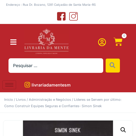
Endereço : Rua Dr. Bozano, 1281 Calçadão de Santa Maria-RS
0
livrariadamentesm
Início
/
Livros
/
Administração e Negócios
/ Líderes se Servem por último:
Como Construir Equipes Seguras e Confiantes- Simon Sinek