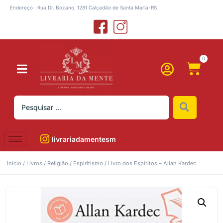
Endereço : Rua Dr. Bozano, 1281 Calçadão de Santa Maria-RS
0
livrariadamentesm
Início
/
Livros
/
Religião
/
Espiritismo
/ Livro dos Espíritos – Allan Kardec