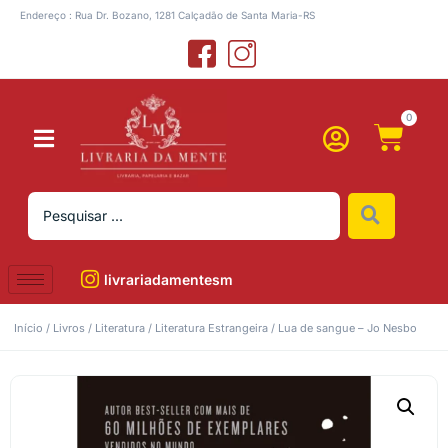
Endereço : Rua Dr. Bozano, 1281 Calçadão de Santa Maria-RS
0
livrariadamentesm
Início
/
Livros
/
Literatura
/
Literatura Estrangeira
/ Lua de sangue – Jo Nesbo