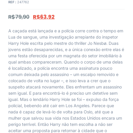
REF :
247762
R$
79,90
R$
63,92
A caçada está lançada e a polícia corre contra o tempo em
Lua de sangue, uma investigação arrepiante do inspetor
Harry Hole escrita pelo mestre do thriller Jo Nesbø. Duas
jovens estão desaparecidas, e a única conexão entre elas é
uma festa oferecida por um magnata do setor imobiliário à
qual ambas compareceram. Quando o corpo de uma delas
é localizado, a polícia encontra uma assinatura pouco
comum deixada pelo assassino – um escalpo removido e
colocado de volta no lugar –, e isso leva a crer que o
suspeito atacará novamente. Eles enfrentam um assassino
sem igual. E para encontrá-lo é preciso um detetive sem
igual. Mas o lendário Harry Hole se foi – expulso da força
policial, bebendo até cair em Los Angeles. Parece que
nada é capaz de levá-lo de volta para Oslo, até que a
mulher que salvou sua vida nos Estados Unidos encara um
perigo terrível. Então Harry não tem escolha a não ser
aceitar uma proposta para retornar à cidade que o