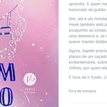
aprendiz. E quem me
humorado da guilda 
Sim, ele é um minotau
Hawk também está pr
pouquinho as coisas.
uma detentora e, se 
querer manter distân
Agora, Aspeth precisa
planos de um caçador
evidentemente, sobr
chifres, por quem el
É hora de ir fundo. L
Fora de estoque