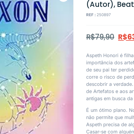
(Autor), Bea
REF :
250897
R$
79,90
R$
6
Aspeth Honori é filh
importância dos arte
de seu pai ter perdi
corre o risco de pe
descobrir a verdade. 
de Artefatos e aos a
antigas em busca da 
É um ótimo plano. No
não permite que mulh
Aspeth precisa de al
Casar-se com alguém 