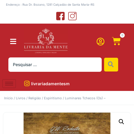
Endereço : Rua Dr. Bozano, 1281 Calçadão de Santa Maria-RS
0
livrariadamentesm
Início
/
Livros
/
Religião
/
Espiritismo
/ Luminares Tchecos (Os) –