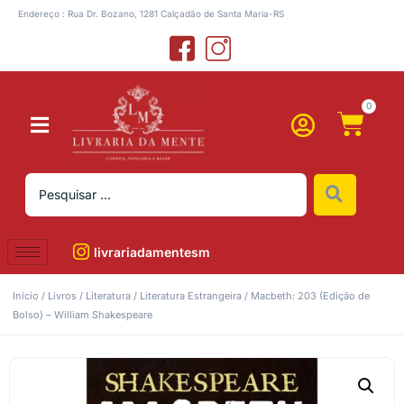
Endereço : Rua Dr. Bozano, 1281 Calçadão de Santa Maria-RS
0
livrariadamentesm
Início
/
Livros
/
Literatura
/
Literatura Estrangeira
/ Macbeth: 203 (Edição de
Bolso) – William Shakespeare