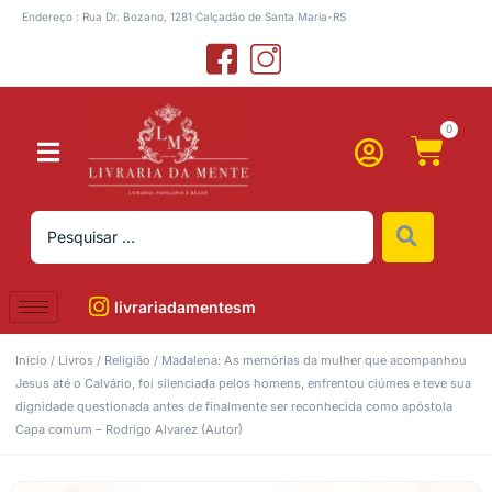
Endereço : Rua Dr. Bozano, 1281 Calçadão de Santa Maria-RS
0
livrariadamentesm
Início
/
Livros
/
Religião
/ Madalena: As memórias da mulher que acompanhou
Jesus até o Calvário, foi silenciada pelos homens, enfrentou ciúmes e teve sua
dignidade questionada antes de finalmente ser reconhecida como apóstola
Capa comum – Rodrigo Alvarez (Autor)