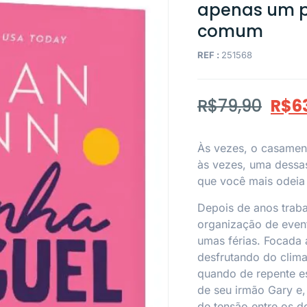
apenas um po
comum
REF :
251568
R$
79,90
R$
6
Às vezes, o casamen
às vezes, uma dessa
que você mais odeia
Depois de anos traba
organização de event
umas férias. Focada 
desfrutando do clima
quando de repente 
de seu irmão Gary e,
de tensão entre os 