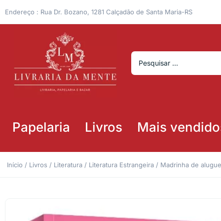
Endereço : Rua Dr. Bozano, 1281 Calçadão de Santa Maria-RS
Papelaria
Livros
Mais vendido
Início
/
Livros
/
Literatura
/
Literatura Estrangeira
/ Madrinha de alugue