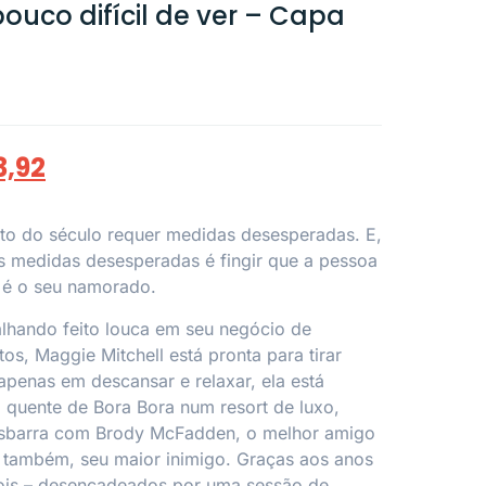
uco difícil de ver – Capa
3,92
to do século requer medidas desesperadas. E,
s medidas desesperadas é fingir que a pessoa
 é o seu namorado.
lhando feito louca em seu negócio de
os, Maggie Mitchell está pronta para tirar
apenas em descansar e relaxar, ela está
 quente de Bora Bora num resort de luxo,
esbarra com Brody McFadden, o melhor amigo
 também, seu maior inimigo. Graças aos anos
dois – desencadeados por uma sessão de