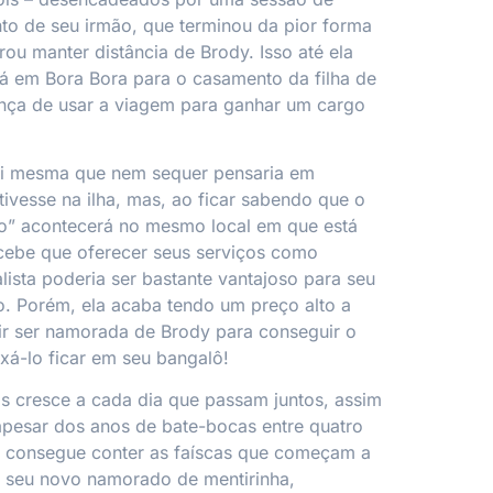
o de seu irmão, que terminou da pior forma
rou manter distância de Brody. Isso até ela
tá em Bora Bora para o casamento da filha de
ança de usar a viagem para ganhar um cargo
i mesma que nem sequer pensaria em
tivesse na ilha, mas, ao ficar sabendo que o
o” acontecerá no mesmo local em que está
rcebe que oferecer seus serviços como
lista poderia ser bastante vantajoso para seu
. Porém, ela acaba tendo um preço alto a
ir ser namorada de Brody para conseguir o
ixá-lo ficar em seu bangalô!
is cresce a cada dia que passam juntos, assim
 apesar dos anos de bate-bocas entre quatro
 consegue conter as faíscas que começam a
o seu novo namorado de mentirinha,