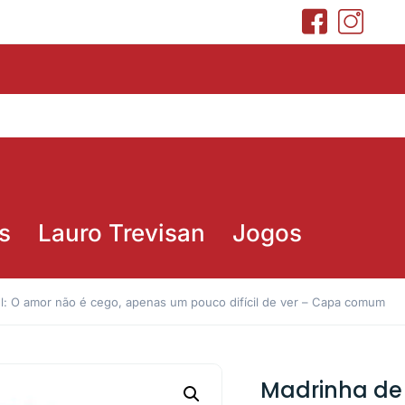
s
Lauro Trevisan
Jogos
l: O amor não é cego, apenas um pouco difícil de ver – Capa comum
Madrinha de 