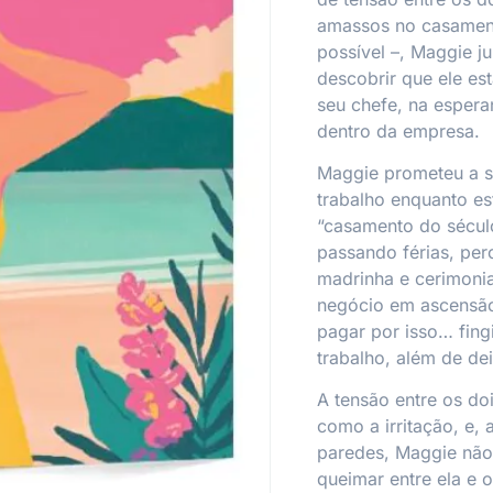
amassos no casament
possível –, Maggie ju
descobrir que ele es
seu chefe, na esper
dentro da empresa.
Maggie prometeu a s
trabalho enquanto es
“casamento do sécul
passando férias, pe
madrinha e cerimonia
negócio em ascensão
pagar por isso… fing
trabalho, além de de
A tensão entre os do
como a irritação, e,
paredes, Maggie não
queimar entre ela e 