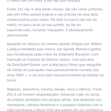
O medo tem um rosto, e ele não usa máscara
Frank Zito não é uma lenda urbana. Ele não veste uniforme,
não tem trilha sonora própria e não precisa de uma data
comemorativa para matar. Ele está no banco de trás do
metrô, no beco atrás do seu prédio, na fila do
supermercado. Invisível. Insuspeito. E absolutamente
aterrorizante.
Baseado no clássico do cinema slasher dirigido por William
Lustig e estrelado pelo insano Joe Spinell,
Maníaco
ganha
sua novelização pelas mãos de Stéphane Bourgoin, com
tradução do francês de Débora Isidoro. Uma parceria
da
DarkSide® Books
com a Macabra Filmes que mergulha
na mente do psicopata mais perversamente humano dos
anos 1980 ― e um dos mais desconcertantes da história do
terror.
Rejeição, abandono, trauma, desejo, raiva e silêncio. Frank
Zito é um homem despedaçado, tentando colar os cacos
da própria sanidade com sangue alheio. Sua obsessão por
manequins, cabelos femininos e o passado doloroso com a
mãe transforma a Nova York decadente em um cemitério a