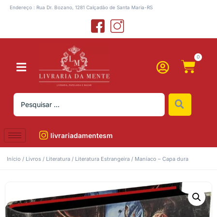
Endereço : Rua Dr. Bozano, 1281 Calçadão de Santa Maria-RS
0
livrariadamentesm
Início
/
Livros
/
Literatura
/
Literatura Estrangeira
/ Maníaco – Capa dura