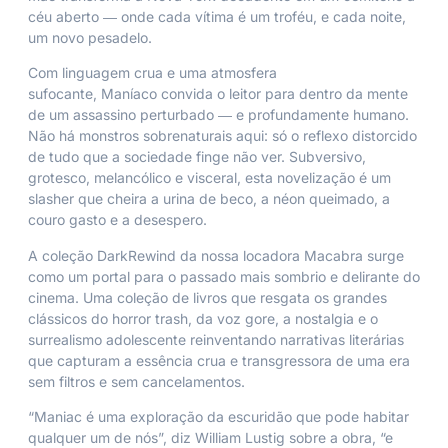
céu aberto ― onde cada vítima é um troféu, e cada noite,
um novo pesadelo.
Com linguagem crua e uma atmosfera
sufocante,
Maníaco
convida o leitor para dentro da mente
de um assassino perturbado ― e profundamente humano.
Não há monstros sobrenaturais aqui: só o reflexo distorcido
de tudo que a sociedade finge não ver. Subversivo,
grotesco, melancólico e visceral, esta novelização é um
slasher que cheira a urina de beco, a néon queimado, a
couro gasto e a desespero.
A coleção
DarkRewind
da nossa locadora Macabra surge
como um portal para o passado mais sombrio e delirante do
cinema. Uma coleção de livros que resgata os grandes
clássicos do horror trash, da voz gore, a nostalgia e o
surrealismo adolescente reinventando narrativas literárias
que capturam a essência crua e transgressora de uma era
sem filtros e sem cancelamentos.
“
Maniac
é uma exploração da escuridão que pode habitar
qualquer um de nós”, diz William Lustig sobre a obra, “e