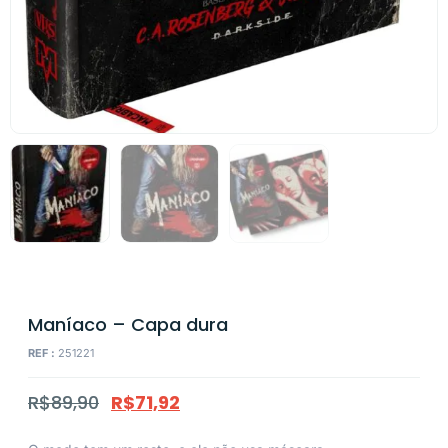
Maníaco – Capa dura
REF :
251221
R$
89,90
R$
71,92