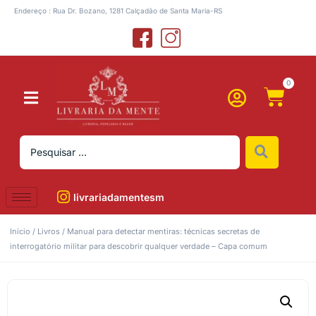
Endereço : Rua Dr. Bozano, 1281 Calçadão de Santa Maria-RS
0
livrariadamentesm
Início
/
Livros
/ Manual para detectar mentiras: técnicas secretas de
interrogatório militar para descobrir qualquer verdade – Capa comum