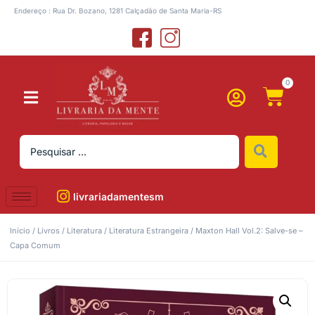
Endereço : Rua Dr. Bozano, 1281 Calçadão de Santa Maria-RS
0
livrariadamentesm
Início
/
Livros
/
Literatura
/
Literatura Estrangeira
/ Maxton Hall Vol.2: Salve-se –
Capa Comum