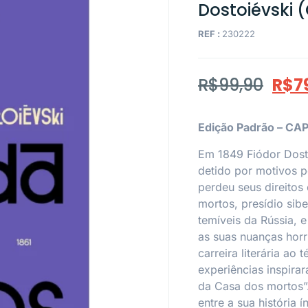
Dostoiévski 
REF :
230222
R$
99,90
R$
7
Edição Padrão – C
Em 1849 Fiódor Dosto
detido por motivos p
perdeu seus direitos
mortos, presídio sib
temíveis da Rússia,
as suas nuanças horr
carreira literária ao
experiências inspira
da Casa dos mortos”.
entre a sua história 