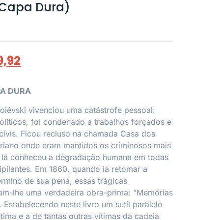
(Capa Dura)
9,92
APA DURA
iévski vivenciou uma catástrofe pessoal:
olíticos, foi condenado a trabalhos forçados e
 civis. Ficou recluso na chamada Casa dos
eriano onde eram mantidos os criminosos mais
 e lá conheceu a degradação humana em todas
ipilantes. Em 1860, quando ia retomar a
 término de sua pena, essas trágicas
ram-lhe uma verdadeira obra-prima: ”Memórias
 Estabelecendo neste livro um sutil paralelo
íntima e a de tantas outras vítimas da cadeia