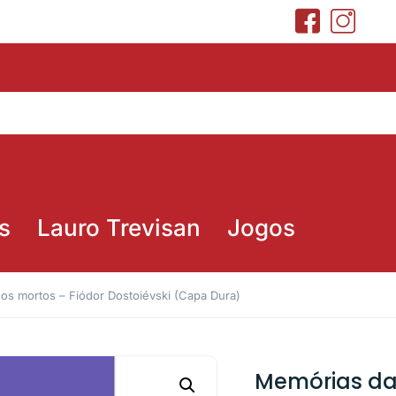
s
Lauro Trevisan
Jogos
os mortos – Fiódor Dostoiévski (Capa Dura)
Memórias da