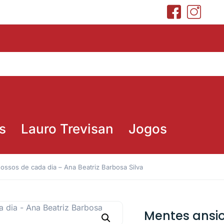
s
Lauro Trevisan
Jogos
ssos de cada dia – Ana Beatriz Barbosa Silva
Mentes ansi