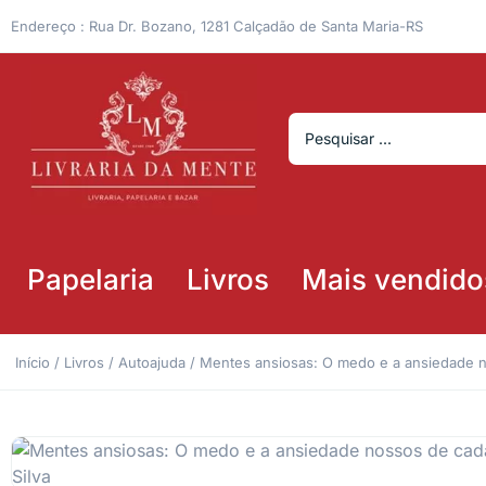
Endereço : Rua Dr. Bozano, 1281 Calçadão de Santa Maria-RS
Papelaria
Livros
Mais vendido
Início
/
Livros
/
Autoajuda
/ Mentes ansiosas: O medo e a ansiedade no