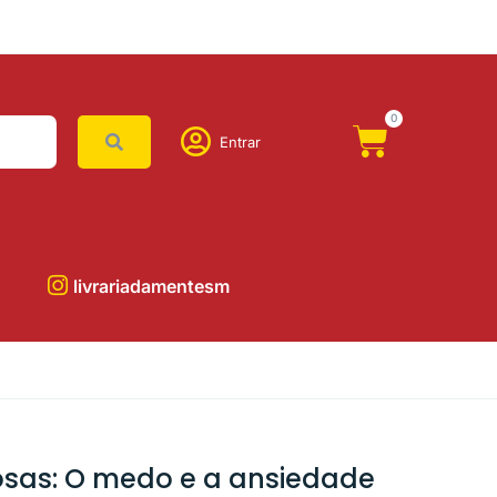
0
Entrar
livrariadamentesm
osas: O medo e a ansiedade