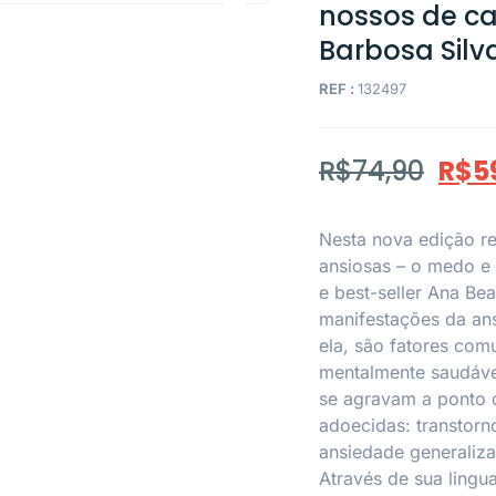
nossos de ca
Barbosa Silv
REF :
132497
R$
74,90
R$
5
Nesta nova edição re
ansiosas – o medo e 
e best-seller Ana Bea
manifestações da an
ela, são fatores com
mentalmente saudáve
se agravam a ponto 
adoecidas: transtorn
ansiedade generaliza
Através de sua lingua