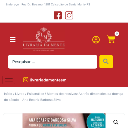
Endereço : Rua Dr. Bozano, 1281 Calçadão de Santa Maria-RS
0
livrariadamentesm
Início
/
Livros
/
Psicanálise
/ Mentes depressivas: As três dimensões da doença
do século – Ana Beatriz Barbosa Silva