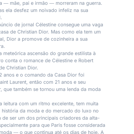
ia ― mãe, pai e irmão ― morreram na guerra.
as ela desfez um noivado infeliz na sua
.
núncio de jornal Célestine consegue uma vaga
asa de Christian Dior. Mas como ela tem um
ral, Dior a promove de cozinheira a sua
ra.
a meteórica ascensão do grande estilista à
vro conta o romance de Célestine e Robert
e Christian Dior.
52 anos e o comando da Casa Dior foi
int Laurent, então com 21 anos e seu
or, que também se tornou uma lenda da moda
ma leitura com um ritmo excelente, tem muita
a história da moda e do mercado do luxo no
 de ser um dos principais criadores da alta-
especialmente para que Paris fosse considerada
 moda ― o que continua até os dias de hoje. A