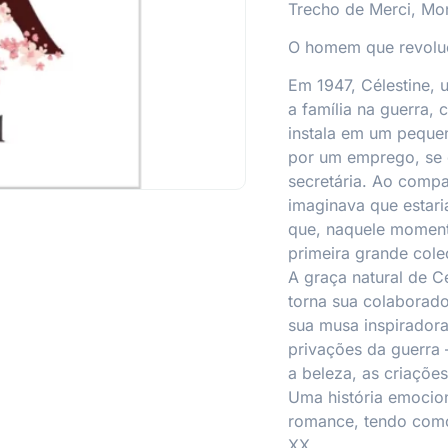
Trecho de Merci, Mon
O homem que revolu
Em 1947, Célestine, 
a família na guerra, 
instala em um peque
por um emprego, se
secretária. Ao compa
imaginava que estari
que, naquele momento
primeira grande cole
A graça natural de C
torna sua colaborado
sua musa inspirador
privações da guerra
a beleza, as criaçõe
Uma história emocion
romance, tendo como
XX.