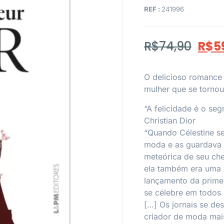
REF :
241996
R$
74,90
R$
5
O delicioso romance
mulher que se tornou
“A felicidade é o seg
Christian Dior
“Quando Célestine se
moda e as guardava 
meteórica de seu che
ela também era uma 
lançamento da primei
se célebre em todos
[…] Os jornais se d
criador de moda mais