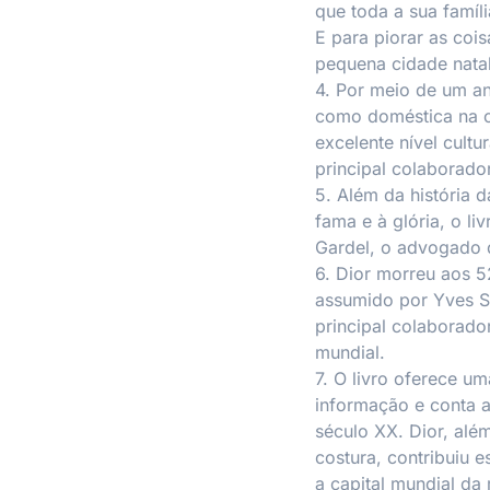
que toda a sua famíl
E para piorar as cois
pequena cidade natal
4. Por meio de um a
como doméstica na c
excelente nível cultu
principal colaborado
5. Além da história d
fama e à glória, o li
Gardel, o advogado d
6. Dior morreu aos 
assumido por Yves Sa
principal colaborad
mundial.
7. O livro oferece u
informação e conta 
século XX. Dior, além
costura, contribuiu 
a capital mundial da