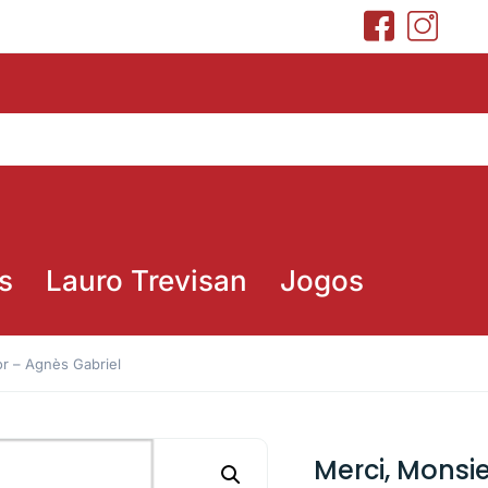
s
Lauro Trevisan
Jogos
or – Agnès Gabriel
Merci, Monsie