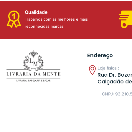
Qualidade
Trabalhos com as melhores e mais
reconhecidas marcas
Endereço
Loja física :
Rua Dr. Bozan
Calçadão de
CNPJ: 93.210.