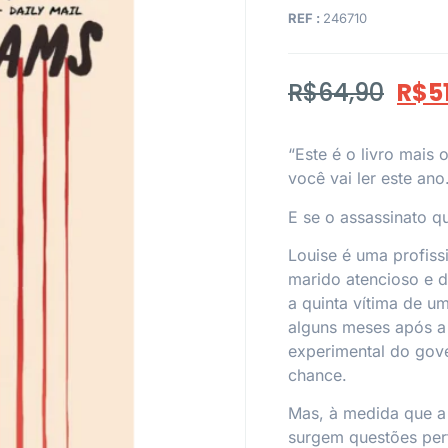
REF :
246710
R$
64,90
R$
5
“Este é o livro mais 
você vai ler este ano
E se o assassinato q
Louise é uma profiss
marido atencioso e d
a quinta vítima de um 
alguns meses após a
experimental do gov
chance.
Mas, à medida que a 
surgem questões per