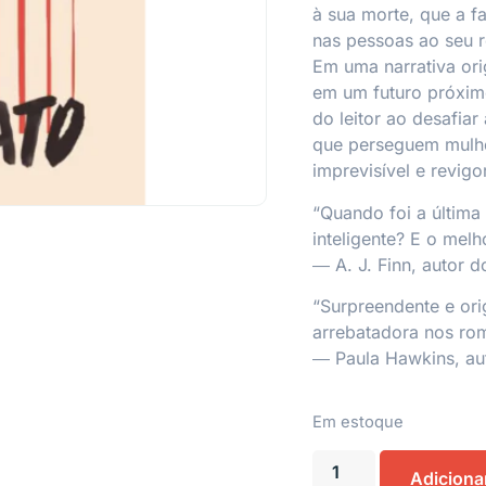
à sua morte, que a f
nas pessoas ao seu r
Em uma narrativa ori
em um futuro próximo
do leitor ao desafiar 
que perseguem mulhe
imprevisível e revigo
“Quando foi a última
inteligente? E o melho
― A. J. Finn, autor d
“Surpreendente e ori
arrebatadora nos rom
― Paula Hawkins, aut
Em estoque
Adiciona