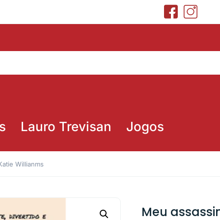
s
Lauro Trevisan
Jogos
atie Willianms
Meu assassin