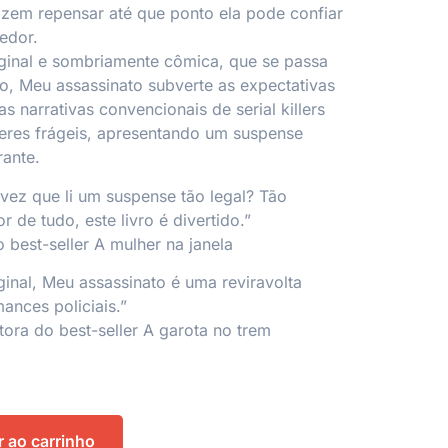
azem repensar até que ponto ela pode confiar
edor.
ginal e sombriamente cômica, que se passa
, Meu assassinato subverte as expectativas
as narrativas convencionais de serial killers
res frágeis, apresentando um suspense
rante.
 vez que li um suspense tão legal? Tão
r de tudo, este livro é divertido.”
o best-seller A mulher na janela
ginal, Meu assassinato é uma reviravolta
ances policiais.”
ora do best-seller A garota no trem
r ao carrinho