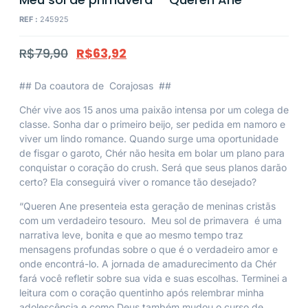
REF :
245925
R$
79,90
R$
63,92
## Da coautora de
Corajosas
##
Chér vive aos 15 anos uma paixão intensa por um colega de
classe. Sonha dar o primeiro beijo, ser pedida em namoro e
viver um lindo romance. Quando surge uma oportunidade
de fisgar o garoto, Chér não hesita em bolar um plano para
conquistar o coração do crush. Será que seus planos darão
certo? Ela conseguirá viver o romance tão desejado?
“Queren Ane presenteia esta geração de meninas cristãs
com um verdadeiro tesouro.
Meu sol de primavera
é uma
narrativa leve, bonita e que ao mesmo tempo traz
mensagens profundas sobre o que é o verdadeiro amor e
onde encontrá-lo. A jornada de amadurecimento da Chér
fará você refletir sobre sua vida e suas escolhas. Terminei a
leitura com o coração quentinho após relembrar minha
adolescência e como Deus também mudou o curso de