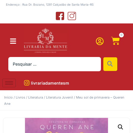
Endereço : Rua Dr. Bozano, 1281 Calçadão de Santa Maria-RS
0
livrariadamentesm
Início
/
Livros
/
Literatura
/
Literatura Juvenil
/ Meu sol de primavera – Queren
Ane