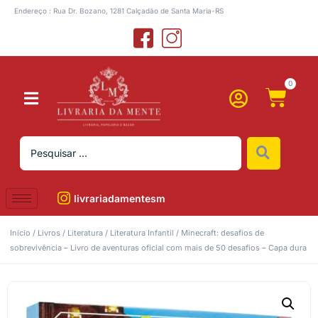
Endereço : Rua Dr. Bozano, 1281 Calçadão de Santa Maria-RS
0
livrariadamentesm
Início
/
Livros
/
Literatura
/
Literatura Infantil
/ Minecraft: desafios de
sobrevivência – Livro de aventuras oficial com mais de 50 desafios – Capa dura