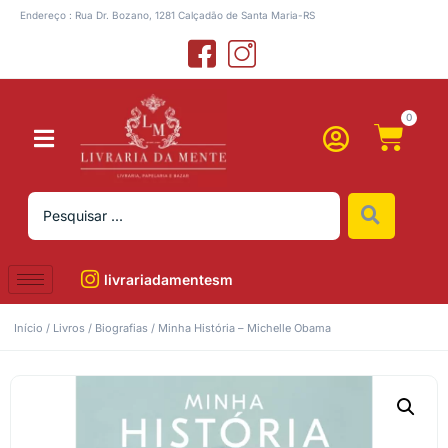
Endereço : Rua Dr. Bozano, 1281 Calçadão de Santa Maria-RS
0
livrariadamentesm
Início
/
Livros
/
Biografias
/ Minha História – Michelle Obama