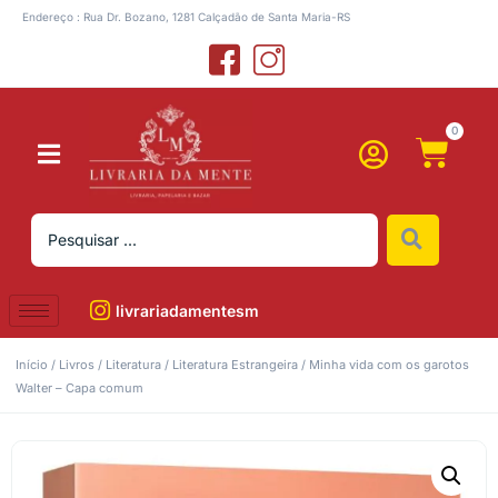
Endereço : Rua Dr. Bozano, 1281 Calçadão de Santa Maria-RS
0
livrariadamentesm
Início
/
Livros
/
Literatura
/
Literatura Estrangeira
/ Minha vida com os garotos
Walter – Capa comum