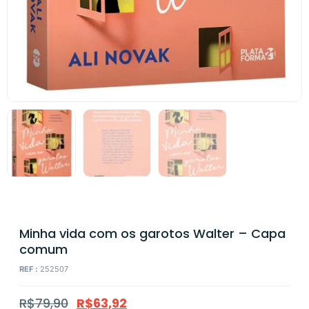
Minha vida com os garotos Walter – Capa
comum
REF :
252507
R$
79,90
R$
63,92