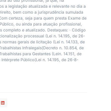
na ao uso profissional, já que, na
s a legislação atualizada e relevante no dia a
ireito, bem como a jurisprudência sumulada
.Com certeza, seja para quem presta Exame de
blico, ou ainda para atuação profissional,
is completo e atualizado. Destaques: · Código
cionalização processual (Lei n. 14.195, de 26-
normas gerais de licitação (Lei n. 14.133, de
rabalhistas Infralegais(Decreto n. 10.854, de
rabalhistas para Gestantes (Lein. 14.151, de
Intérprete Público(Lei n. 14.195, de 26-8-