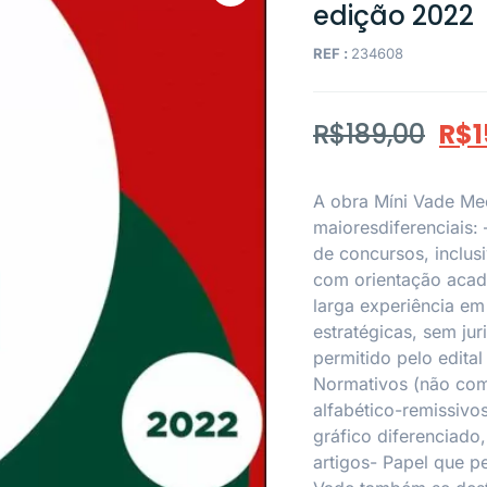
edição 2022
REF :
234608
R$
189,00
R$
1
A obra Míni Vade Mec
maioresdiferenciais:
de concursos, inclu
com orientação acad
larga experiência e
estratégicas, sem ju
permitido pelo edita
Normativos (não co
alfabético-remissivo
gráfico diferenciad
artigos- Papel que p