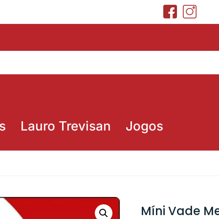
s
Lauro Trevisan
Jogos
Míni Vade Me