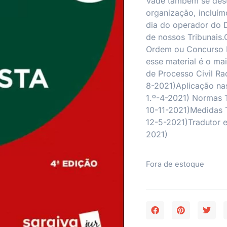
Vade também se desti
organização, incluímo
dia do operador do D
de nossos Tribunais
Ordem ou Concurso Pú
esse material é o ma
de Processo Civil Ra
8-2021)Aplicação nas 
1.º-4-2021) Normas T
10-11-2021)Medidas T
12-5-2021)Tradutor e 
2021)
Fora de estoque