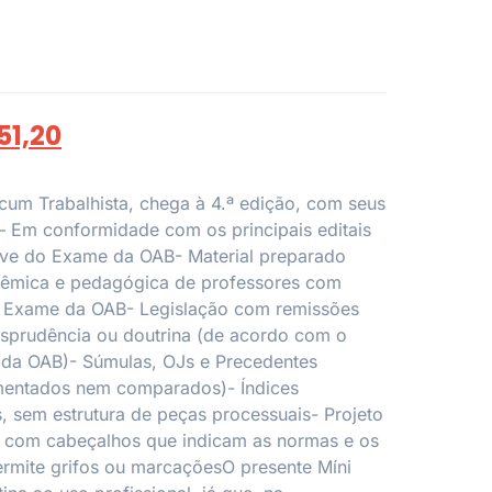
51,20
um Trabalhista, chega à 4.ª edição, com seus
 – Em conformidade com os principais editais
sive do Exame da OAB- Material preparado
êmica e pedagógica de professores com
m Exame da OAB- Legislação com remissões
risprudência ou doutrina (de acordo com o
l da OAB)- Súmulas, OJs e Precedentes
mentados nem comparados)- Índices
s, sem estrutura de peças processuais- Projeto
o, com cabeçalhos que indicam as normas e os
ermite grifos ou marcaçõesO presente Míni